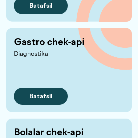
Batafsil
Erkaklar uchun
Batafsil
Ayollar uchun 16+ soft
chek-api
Batafsil