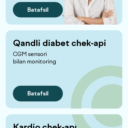
Bolalar chek-api
Natijalarni smartfonda oling
Batafsil
Ayollar uchun
endokrinologik
chek-api