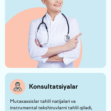
xulosa chiqaradi va zarur bo‘lsa, keyingi
kuzatuv bo‘yicha tavsiyalar beradi
Individual
sog‘liq kitobi
Kitobda barcha natijalar, xulosalar va
tavsiyalar jamlanadi — qulay saqlash va
keyinchalik foydalanish uchun
de factum 360
.
bo‘limi