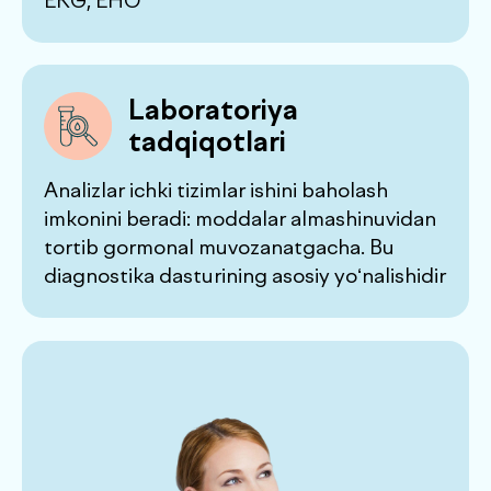
Konsultatsiyalar
Mutaxassislar tahlil natijalari va
instrumental tekshiruvlarni tahlil qiladi,