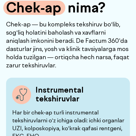
Instrumental
tekshiruvlar
Har bir chek-ap turli instrumental
tekshiruvlarni o‘z ichiga oladi: ichki organlar
UZI, kolposkopiya, ko‘krak qafasi rentgeni,
EKG, EHO
Laboratoriya
tadqiqotlari
Analizlar ichki tizimlar ishini baholash
imkonini beradi: moddalar almashinuvidan
tortib gormonal muvozanatgacha. Bu
diagnostika dasturining asosiy yo‘nalishidir