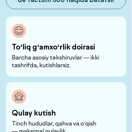
reagentlari: aniq, standartlarga
muvofiq
Flagman
.
chek-aplar
Erkaklar chek-api
18–50 yoshdan
Batafsil