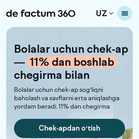
UZ
Bolalar uchun chek-ap
Bug
—
.
11% dan boshlab
tek
chegirma bilan
mua
oldi
Bolalar uchun chek-ap sog‘liqni
baholash va xavflarni erta aniqlashga
Ko‘pchi
yordam beradi. 11% dan chegirma
rivojla
Chek-apdan o‘tish