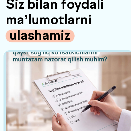
Barcha huquqlar himoyalangan
Maxfiylik siyosati
Sayt
future-group.uz
da yaratilgan