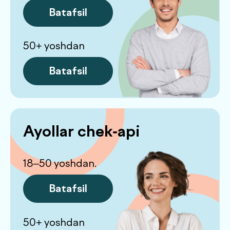
Diagnostika
Batafsil
Gastro chek-api
Diagnostika
Batafsil