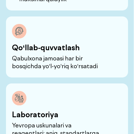
50+ yoshdan
Batafsil
Ayollar chek-api
18–50 yoshdan.
Batafsil
50+ yoshdan
Batafsil
Qandli diabet chek-api
CGM sensori