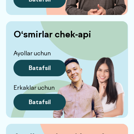
Ko‘p beriladigan
savollarga javob
.
beramiz