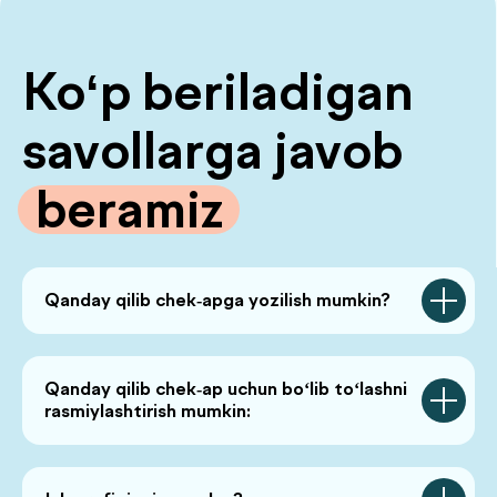
tahlil qilish
Bioimpedansometriya oddiy tarozilar ko‘rsata olmaydigan
ma’lumotlarni aniqlaydi: tana yog‘i foizi, mushak massasi,
organizmdagi suyuqlik miqdori va modda almashinuvi
xususiyatlari.
Qanday qilib chek-apga yozilish mumkin?
Qanday qilib chek-ap uchun bo‘lib to‘lashni
rasmiylashtirish mumkin:
Tahlillardagi chegara ko‘rsatkichlari
Odatda tahlil natijalari me'yor va me'yordan chetga chiqish
holatlariga bo‘linadi. Ammo amalda hammasi buncha oddiy