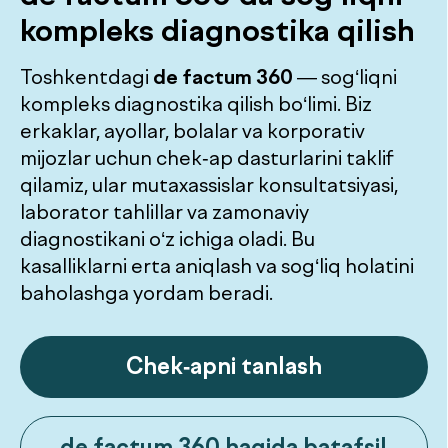
Qulay kutish
Tinch hududlar, qahva va o‘qish
— maksimal qulaylik
Qo‘llab-quvvatlash
Qabulxona jamoasi har bir
bosqichda yo‘l-yo‘riq ko‘rsatadi
Laboratoriya
Yevropa uskunalari va