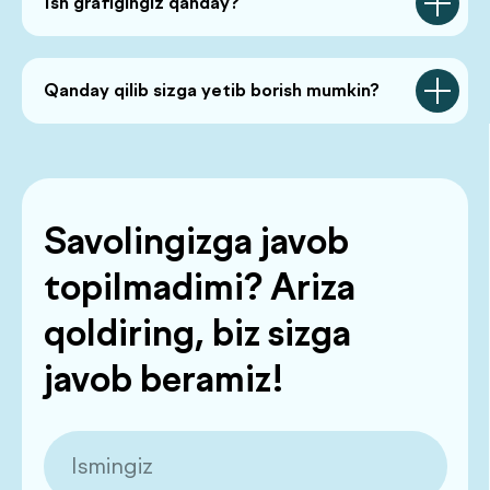
Ish grafigingiz qanday?
emas.
Qanday qilib sizga yetib borish mumkin?
Hammasini ko‘rish
Qo'ng'iroqni so'rash
Bosh sahifa
Biz haqimizda