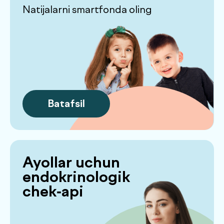
Kerakli chek-apni
topa olmadingizmi?
O‘zingiznikini tuzing!
Faqat kerakli tekshiruvlar va tahlillar —
bitta chek-apda. O‘z holatingiz,
maqsadlaringiz yoki shifokor tavsiyalariga
mos yo‘nalishlarni tanlang. Hech qanday
ortiqcha narsa yo‘q — faqat haqiqatan
ham muhim bo‘lganlari
O‘zingizning chek-apingizni tuzing