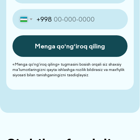
Chek-aplar
Chek-aplar konstruktori
Yangiliklar
Kontaktlar
+998 71 230-21-60
Dush–Juma: 08:00–18:00,
Shanba: 08:00–16:00,
Yakshanba: 08:30–12:00
info@defactum.uz
Tijorat takliflari
Mualliflik huquqi © 2025, De factum.