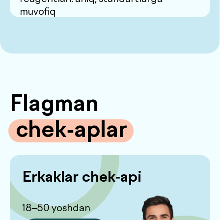
bilan monitoring
Batafsil
Kardio chek-api
45 yoshgacha
Batafsil
Qandli diabet chek-api