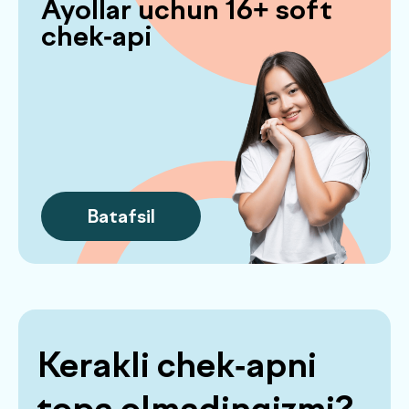
Savolingizga javob
topilmadimi? Ariza
qoldiring, biz sizga
javob beramiz!
+998
Menga qo‘ng‘iroq qiling
«Menga qo‘ng‘iroq qiling» tugmasini bosish orqali siz shaxsiy
ma’lumotlaringizni qayta ishlashga rozilik bildirasiz va maxfiylik
siyosati bilan tanishganingizni tasdiqlaysiz.