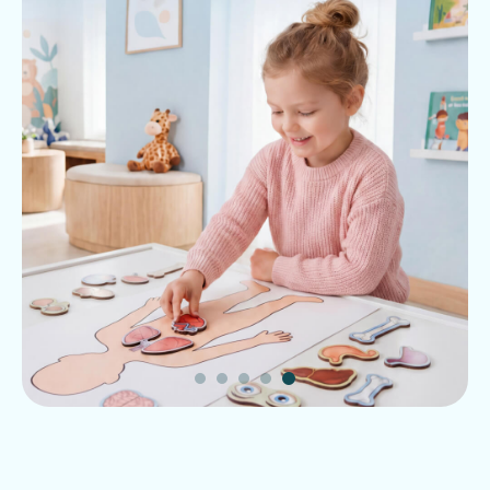
Chek-ap
.
nima?
Chek-ap — bu kompleks tekshiruv bo‘lib,
sog‘liq holatini baholash va xavflarni
aniqlash imkonini beradi. De Factum 360’da
dasturlar jins, yosh va klinik tavsiyalarga mos
holda tuzilgan — ortiqcha hech narsa, faqat
zarur tekshiruvlar.