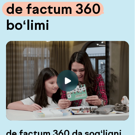
laborator tahlillar va zamonaviy
diagnostikani o‘z ichiga oladi. Bu
kasalliklarni erta aniqlash va sog‘liq holatini
baholashga yordam beradi.
Chek-apni tanlash
de factum 360 haqida batafsil
To‘liq g‘amxo‘rlik doirasi
Barcha asosiy tekshiruvlar — ikki
tashrifda, kutishlarsiz.