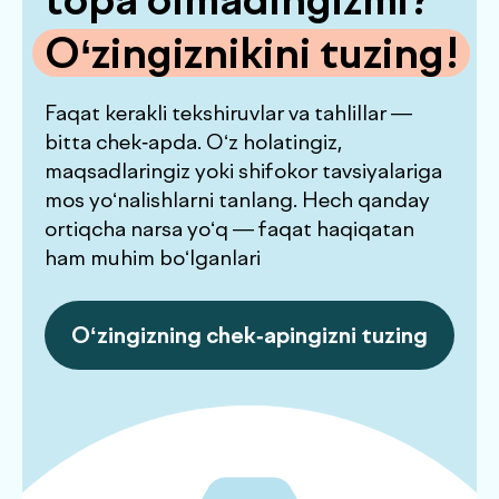
Siz bilan foydali
ma’lumotlarni
.
ulashamiz