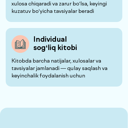
de factum 360 da sog‘liqni
kompleks diagnostika qilish
Toshkentdagi
de factum 360
— sog‘liqni
kompleks diagnostika qilish bo‘limi. Biz
erkaklar, ayollar, bolalar va korporativ
mijozlar uchun chek-ap dasturlarini taklif
qilamiz, ular mutaxassislar konsultatsiyasi,