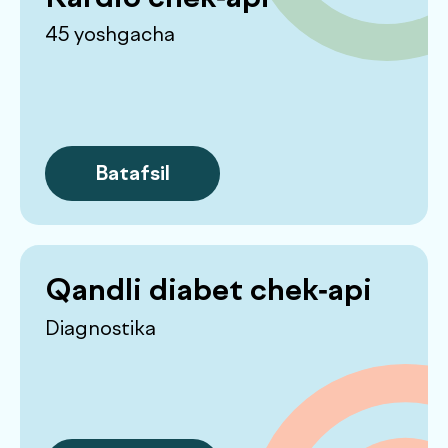
Batafsil
Erkaklar uchun
endokrinologik
chek-api
Batafsil
O‘smirlar chek-api
Ayollar uchun