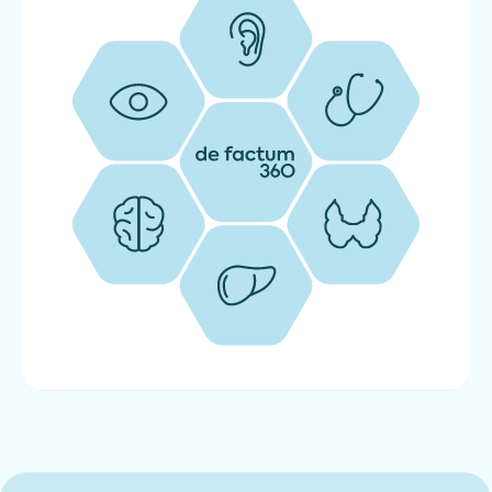
Qaysi sog‘liq ko‘rsatkichlarini muntazam
nazorat qilish muhim
Sog‘liq holatini muntazam baholash — o‘z vaqtida
profilaktika va kasalliklarni erta aniqlashning asosidir.
Bioimpedansometriya — tana tarkibini