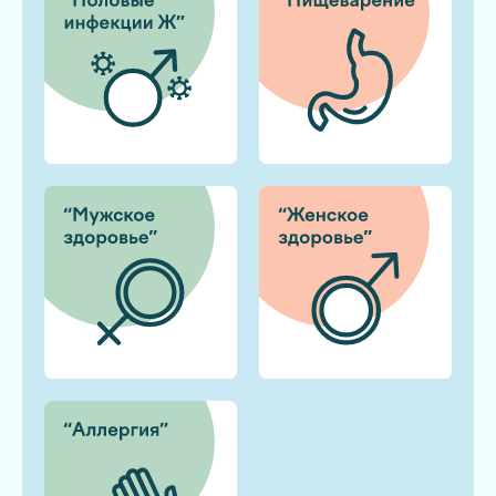
Заказать звонок
Главная
О de factum 360
Чек-апы
Конструктор чекапов
Новости
Контакты