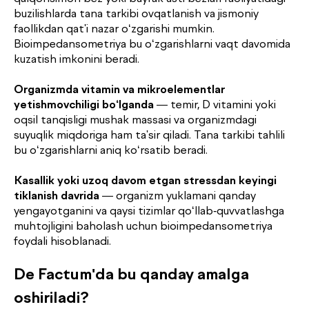
buzilishlarda tana tarkibi ovqatlanish va jismoniy
faollikdan qat'i nazar o‘zgarishi mumkin.
Bioimpedansometriya bu o‘zgarishlarni vaqt davomida
kuzatish imkonini beradi.
Organizmda vitamin va mikroelementlar
yetishmovchiligi bo‘lganda
— temir, D vitamini yoki
oqsil tanqisligi mushak massasi va organizmdagi
suyuqlik miqdoriga ham ta'sir qiladi. Tana tarkibi tahlili
bu o‘zgarishlarni aniq ko‘rsatib beradi.
Kasallik yoki uzoq davom etgan stressdan keyingi
tiklanish davrida
— organizm yuklamani qanday
yengayotganini va qaysi tizimlar qo‘llab-quvvatlashga
muhtojligini baholash uchun bioimpedansometriya
foydali hisoblanadi.
De Factum'da bu qanday amalga
oshiriladi?