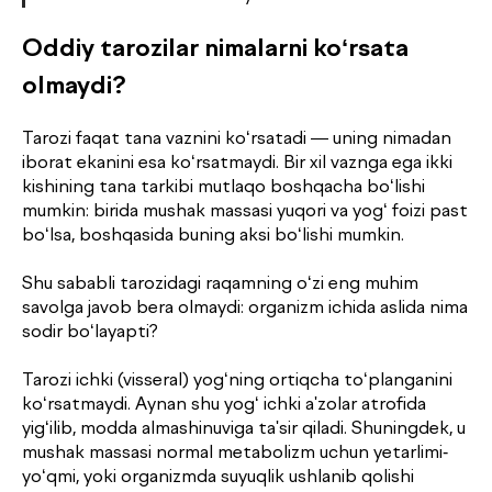
Oddiy tarozilar nimalarni ko‘rsata
olmaydi?
Tarozi faqat tana vaznini ko‘rsatadi — uning nimadan
iborat ekanini esa ko‘rsatmaydi. Bir xil vaznga ega ikki
kishining tana tarkibi mutlaqo boshqacha bo‘lishi
mumkin: birida mushak massasi yuqori va yog‘ foizi past
bo‘lsa, boshqasida buning aksi bo‘lishi mumkin.
Shu sababli tarozidagi raqamning o‘zi eng muhim
savolga javob bera olmaydi: organizm ichida aslida nima
sodir bo‘layapti?
Tarozi ichki (visseral) yog‘ning ortiqcha to‘planganini
ko‘rsatmaydi. Aynan shu yog‘ ichki a'zolar atrofida
yig‘ilib, modda almashinuviga ta'sir qiladi. Shuningdek, u
mushak massasi normal metabolizm uchun yetarlimi-
yo‘qmi, yoki organizmda suyuqlik ushlanib qolishi