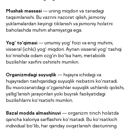
Mushak massasi
— uning miqdori va tanadagi
taqsimlanishi. Bu vaznni nazorat qilish, jismoniy
yuklamalardan keyingi tiklanish va jismoniy holatni
baholashda muhim ahamiyatga ega.
Yog‘ to‘qimasi
— umumiy yog‘ foizi va eng muhimi,
visseral (ichki) yog‘ miqdori. Aynan visseral yog‘ tashqi
ko‘rinishda odam ozg‘in bo‘lsa ham, metabolik
buzilishlar xavfini oshirishi mumkin.
Organizmdagi suyuqlik
— hujayra ichidagi va
hujayradan tashqaridagi suyuqlik nisbatini ko‘rsatadi.
Bu muvozanatdagi o‘zgarishlar suyuqlik ushlanib qolishi,
yallig‘lanish jarayonlari yoki buyrak faoliyatidagi
buzilishlarni ko‘rsatishi mumkin.
Bazal modda almashinuvi
— organizm tinch holatda
qancha kaloriya sarflashini ko‘rsatadi. Bu ko‘rsatkich
individual bo‘lib, har qanday ovqatlanish dasturining