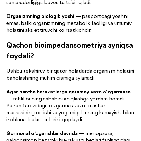
samaradorligiga bevosita ta'sir qiladi.
Organizmning biologik yoshi
— pasportdagi yoshni
emas, balki organizmning metabolik faolligi va umumiy
holatini aks ettiruvchi ko‘rsatkichdir.
Qachon bioimpedansometriya ayniqsa
foydali?
Ushbu tekshiruv bir qator holatlarda organizm holatini
baholashning muhim qismiga aylanadi.
Agar barcha harakatlarga qaramay vazn o‘zgarmasa
— tahlil buning sababini aniqlashga yordam beradi.
Ba'zan tarozidagi "o‘zgarmas vazn" mushak
massasining ortishi va yog‘ miqdorining kamayishi bilan
izohlanadi, ular bir-birini qoplaydi.
Gormonal o‘zgarishlar davrida
— menopauza,
qalqonsimon bez yoki buyrak usti bezlari faoliyatidagi