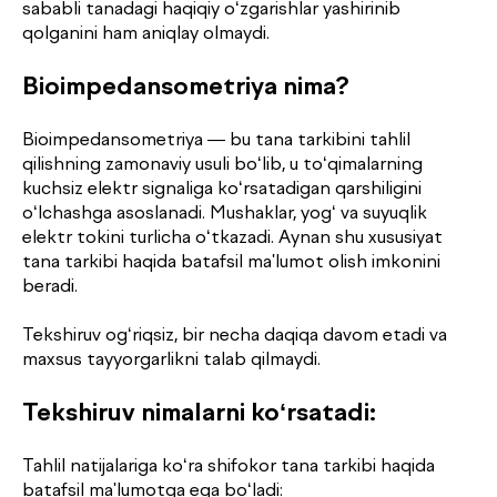
sababli tanadagi haqiqiy o‘zgarishlar yashirinib
qolganini ham aniqlay olmaydi.
Bioimpedansometriya nima?
Bioimpedansometriya — bu tana tarkibini tahlil
qilishning zamonaviy usuli bo‘lib, u to‘qimalarning
kuchsiz elektr signaliga ko‘rsatadigan qarshiligini
o‘lchashga asoslanadi. Mushaklar, yog‘ va suyuqlik
elektr tokini turlicha o‘tkazadi. Aynan shu xususiyat
tana tarkibi haqida batafsil ma'lumot olish imkonini
beradi.
Tekshiruv og‘riqsiz, bir necha daqiqa davom etadi va
maxsus tayyorgarlikni talab qilmaydi.
Tekshiruv nimalarni ko‘rsatadi:
Tahlil natijalariga ko‘ra shifokor tana tarkibi haqida
batafsil ma'lumotga ega bo‘ladi: