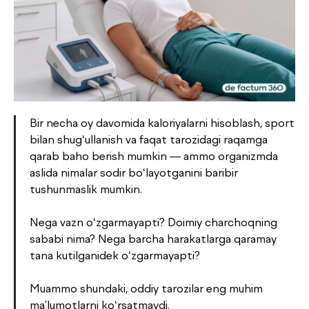
Bir necha oy davomida kaloriyalarni hisoblash, sport
bilan shug‘ullanish va faqat tarozidagi raqamga
qarab baho berish mumkin — ammo organizmda
aslida nimalar sodir bo‘layotganini baribir
tushunmaslik mumkin.
Nega vazn o‘zgarmayapti? Doimiy charchoqning
sababi nima? Nega barcha harakatlarga qaramay
tana kutilganidek o‘zgarmayapti?
Muammo shundaki, oddiy tarozilar eng muhim
ma'lumotlarni ko‘rsatmaydi.