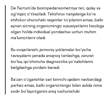
De Factum'da bioimpedansometriya tez, qulay va
og‘riqsiz o‘tkaziladi. Tekshiruv natijalariga ko‘ra
shifokor shunchaki raqamlar to‘plamini emas, balki
aynan sizning organizmingiz xususiyatlarini hisobga
olgan holda individual yondashuv uchun muhim
ma'lumotlarni oladi.
Bu ovqatlanish, jismoniy yuklamalar bo‘yicha
tavsiyalarni yanada aniqroq tanlashga, zarurat
bo‘lsa, qo‘shimcha diagnostika yo‘nalishlarini
belgilashga yordam beradi.
Ba'zan o‘zgarishlar sari birinchi qadam navbatdagi
parhez emas, balki organizmingiz bilan aslida nima
sodir bo‘layotganini aniq tushunishdir.