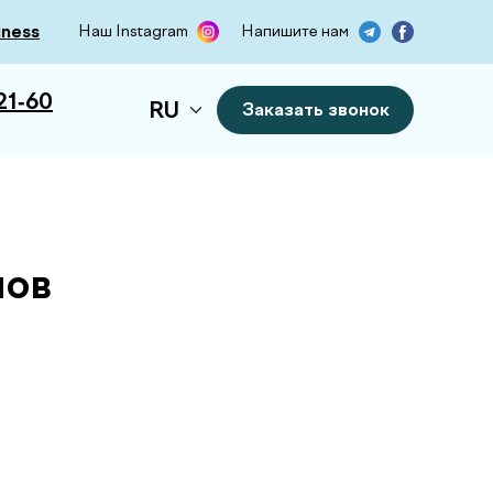
iness
Наш Instagram
Напишите нам
21-60
RU
Заказать звонок
пов