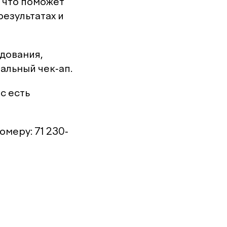
 что поможет
результатах и
дования,
альный чек-ап.
с есть
меру: 71 230-