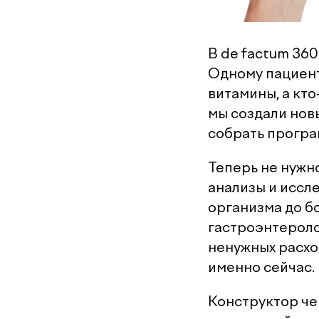
В de factum 360
Одному пациент
витамины, а кт
мы создали нов
собрать програ
Теперь не нужн
анализы и иссл
организма до б
гастроэнтероло
ненужных расхо
именно сейчас.
Конструктор чек