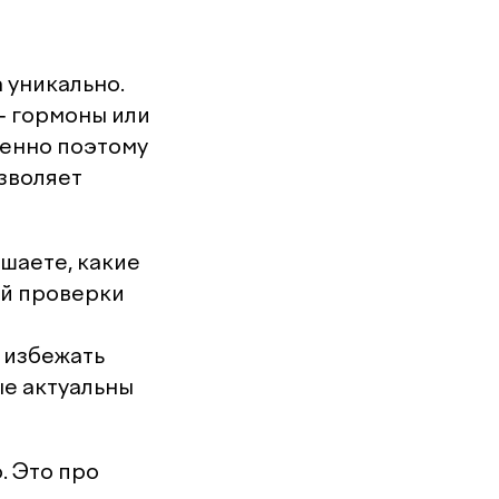
 уникально.
- гормоны или
менно поэтому
озволяет
ешаете, какие
ой проверки
 избежать
ые актуальны
. Это про